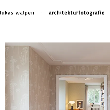
itekten, Raderschall Landschaftsarchitekten
lukas walpen
-
architekturfotografie